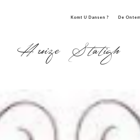
Komt U Dansen ?
De Ontem
Huize Statigh