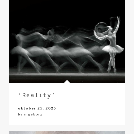
‘Reality’
oktober 25, 2025
by
ingeborg