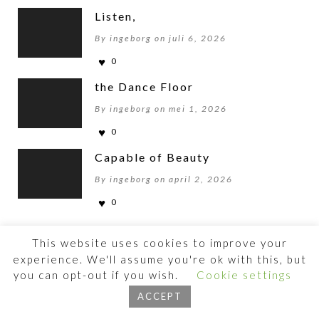
Listen,
By ingeborg on juli 6, 2026
0
the Dance Floor
By ingeborg on mei 1, 2026
0
Capable of Beauty
By ingeborg on april 2, 2026
0
This website uses cookies to improve your
experience. We'll assume you're ok with this, but
you can opt-out if you wish.
Cookie settings
©2026 BEWOGENBEWEGEN
ACCEPT