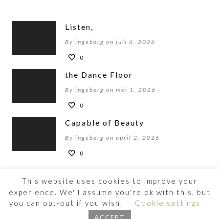
Listen,
By ingeborg on juli 6, 2026
0
the Dance Floor
By ingeborg on mei 1, 2026
0
Capable of Beauty
By ingeborg on april 2, 2026
0
This website uses cookies to improve your
experience. We'll assume you're ok with this, but
you can opt-out if you wish.
Cookie settings
©2026 BEWOGENBEWEGEN
ACCEPT