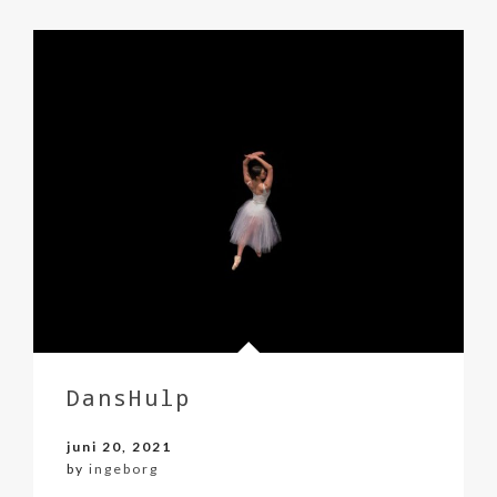
DansHulp
juni 20, 2021
by
ingeborg