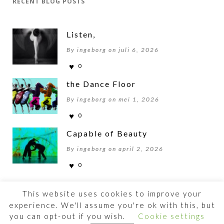
RECENT BLOG POSTS
Listen,
By ingeborg on juli 6, 2026
0
the Dance Floor
By ingeborg on mei 1, 2026
0
Capable of Beauty
By ingeborg on april 2, 2026
0
This website uses cookies to improve your
experience. We'll assume you're ok with this, but
you can opt-out if you wish.
Cookie settings
©2026 BEWOGENBEWEGEN