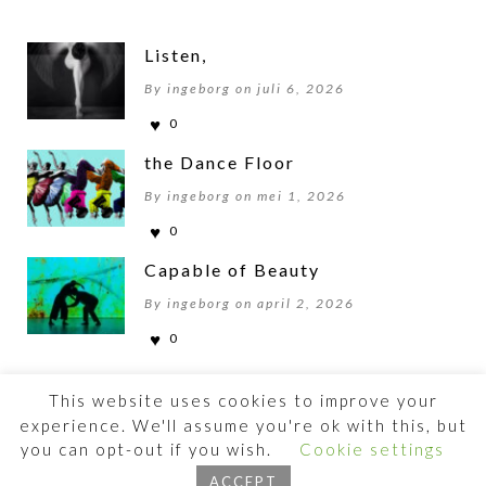
Listen,
By ingeborg on juli 6, 2026
0
the Dance Floor
By ingeborg on mei 1, 2026
0
Capable of Beauty
By ingeborg on april 2, 2026
0
This website uses cookies to improve your
experience. We'll assume you're ok with this, but
you can opt-out if you wish.
Cookie settings
©2026 BEWOGENBEWEGEN
ACCEPT