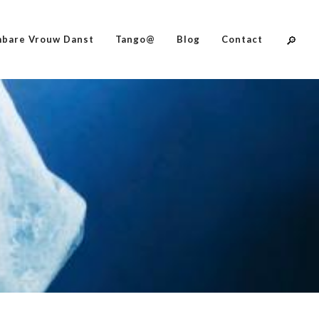
bare Vrouw Danst
Tango@
Blog
Contact