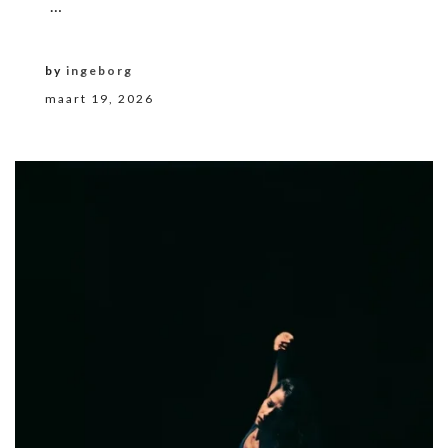
…
by
ingeborg
maart 19, 2026