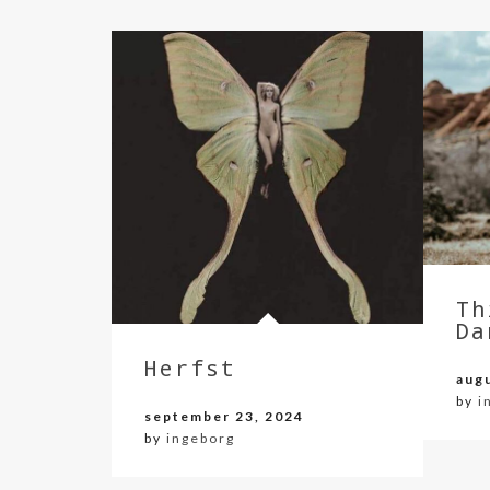
Th
Da
Herfst
aug
by
i
september 23, 2024
by
ingeborg