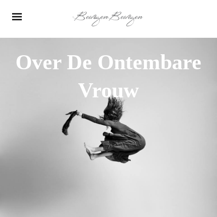
Over De Ontembare
Vrouw