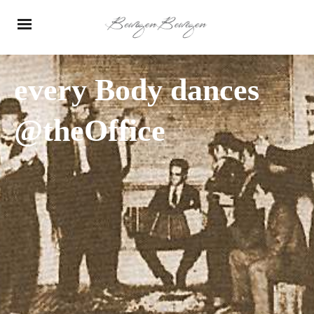
every Body dances
@theOffice