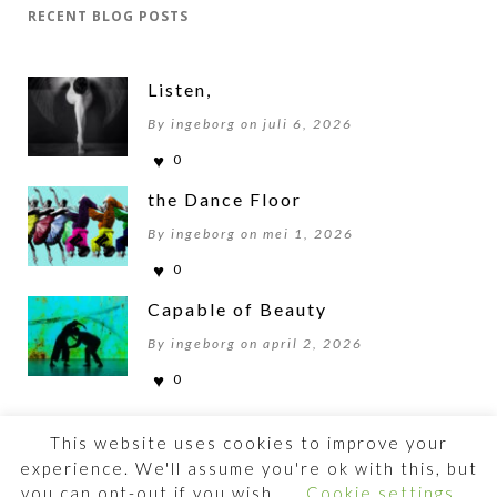
RECENT BLOG POSTS
Listen,
By ingeborg on juli 6, 2026
0
the Dance Floor
By ingeborg on mei 1, 2026
0
Capable of Beauty
By ingeborg on april 2, 2026
0
This website uses cookies to improve your
experience. We'll assume you're ok with this, but
you can opt-out if you wish.
Cookie settings
©2026 BEWOGENBEWEGEN