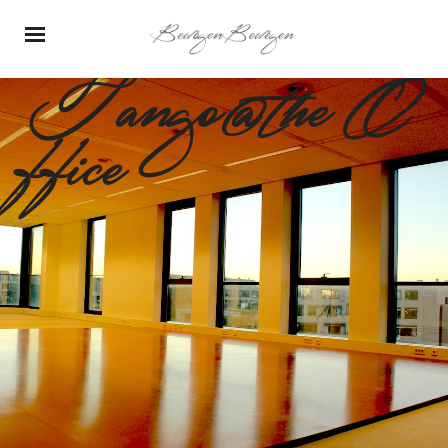
Tango@theO
ffice