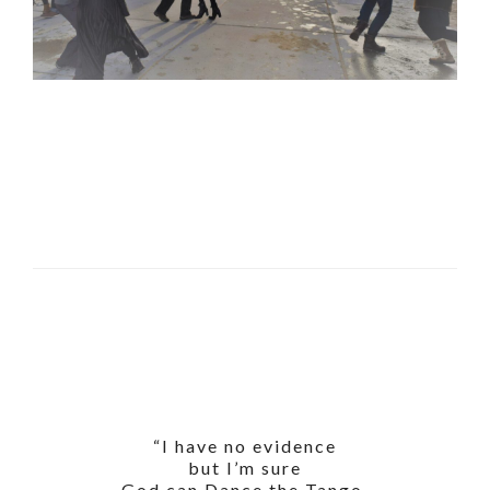
“I have no evidence
but I’m sure
God can Dance the Tango.