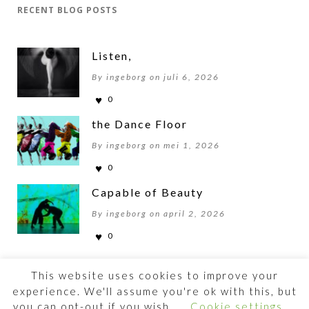
RECENT BLOG POSTS
Listen,
By ingeborg on juli 6, 2026
0
the Dance Floor
By ingeborg on mei 1, 2026
0
Capable of Beauty
By ingeborg on april 2, 2026
0
This website uses cookies to improve your
experience. We'll assume you're ok with this, but
you can opt-out if you wish.
Cookie settings
©2026 BEWOGENBEWEGEN