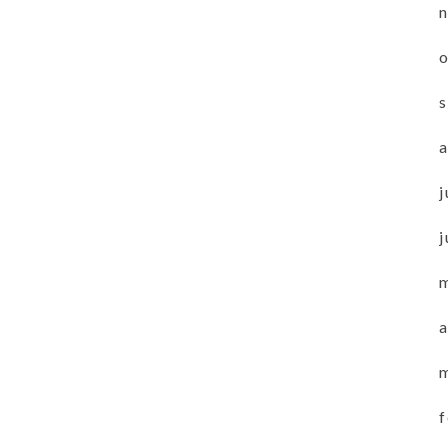
j
j
a