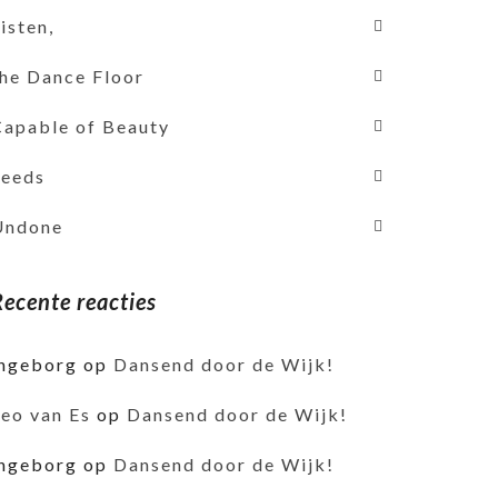
isten,
the Dance Floor
Capable of Beauty
Seeds
Undone
Recente reacties
ingeborg
op
Dansend door de Wijk!
Leo van Es
op
Dansend door de Wijk!
ingeborg
op
Dansend door de Wijk!