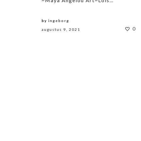
~Maya Angelou Art~Lois…
by
ingeborg
0
augustus 9, 2021