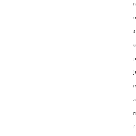
j
j
a