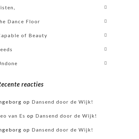
isten,
the Dance Floor
Capable of Beauty
Seeds
Undone
Recente reacties
ingeborg
op
Dansend door de Wijk!
Leo van Es
op
Dansend door de Wijk!
ingeborg
op
Dansend door de Wijk!