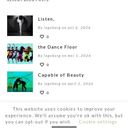
Listen,
By ingeborg on juli 6, 2026
0
the Dance Floor
By ingeborg on mei 1, 2026
0
Capable of Beauty
By ingeborg on april 2, 2026
0
This website uses cookies to improve your
experience. We'll assume you're ok with this, but
you can opt-out if you wish.
Cookie settings
©2026 BEWOGENBEWEGEN