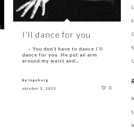
L
I’ll dance for you
– You don’t have to dance I’ll
dance for you. He put an arm
around my waist and…
by
ingeborg
0
oktober 3, 2023