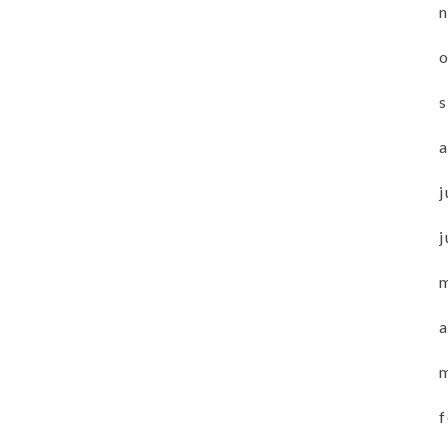
j
j
a