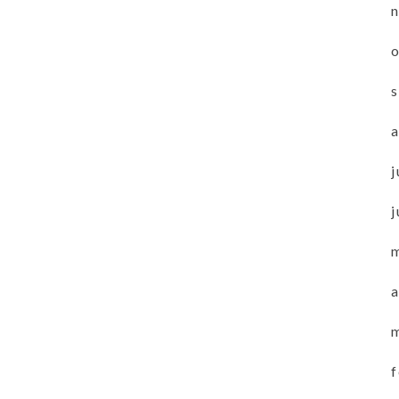
j
j
a