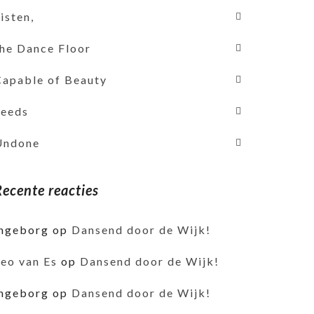
isten,
the Dance Floor
Capable of Beauty
Seeds
Undone
Recente reacties
ingeborg
op
Dansend door de Wijk!
Leo van Es
op
Dansend door de Wijk!
ingeborg
op
Dansend door de Wijk!