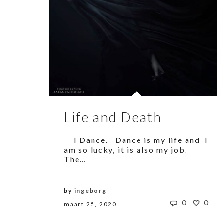
Life and Death
I Dance. Dance is my life and, I
am so lucky, it is also my job.
The…
by
ingeborg
0
0
maart 25, 2020