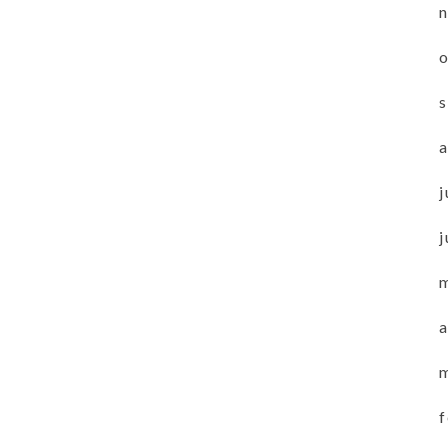
j
j
a