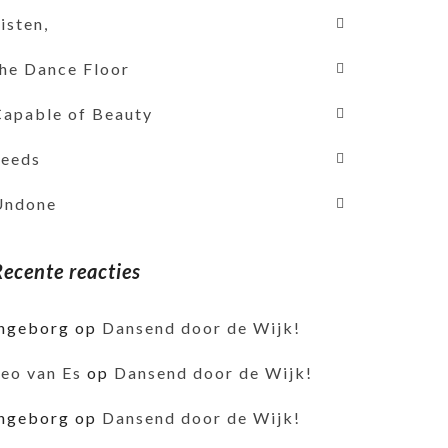
isten,
the Dance Floor
Capable of Beauty
Seeds
Undone
Recente reacties
ingeborg
op
Dansend door de Wijk!
Leo van Es
op
Dansend door de Wijk!
ingeborg
op
Dansend door de Wijk!