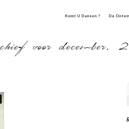
Komt U Dansen ?
De Ontem
hief voor december, 