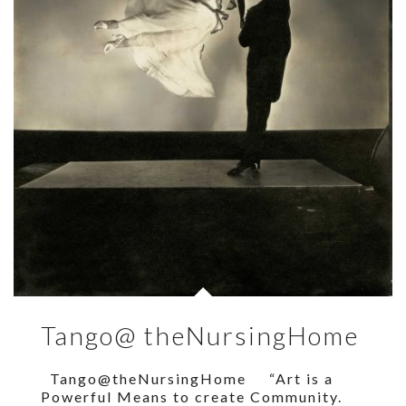
Tango@ theNursingHome
Tango@theNursingHome “Art is a
Powerful Means to create Community.