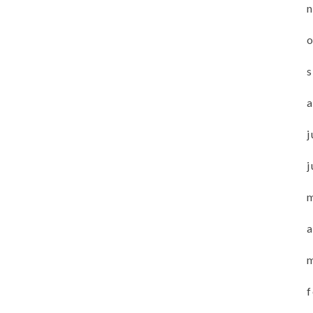
j
j
a