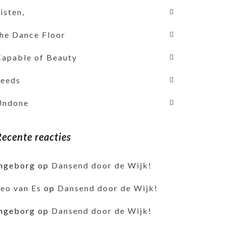
isten,
the Dance Floor
Capable of Beauty
Seeds
Undone
Recente reacties
ingeborg
op
Dansend door de Wijk!
Leo van Es
op
Dansend door de Wijk!
ingeborg
op
Dansend door de Wijk!