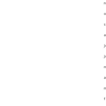
j
j
a