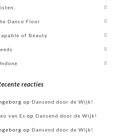
isten,
the Dance Floor
Capable of Beauty
Seeds
Undone
Recente reacties
ingeborg
op
Dansend door de Wijk!
Leo van Es
op
Dansend door de Wijk!
ingeborg
op
Dansend door de Wijk!