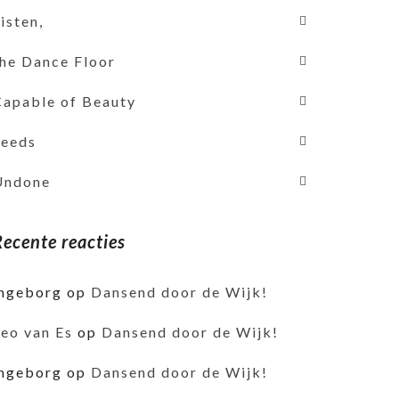
isten,
the Dance Floor
Capable of Beauty
Seeds
Undone
Recente reacties
ingeborg
op
Dansend door de Wijk!
Leo van Es
op
Dansend door de Wijk!
ingeborg
op
Dansend door de Wijk!