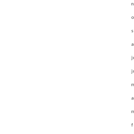
j
j
a