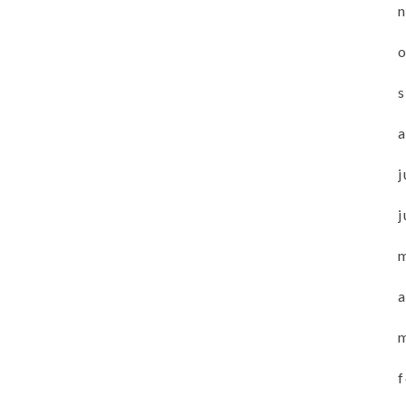
j
j
a