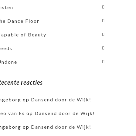
isten,
the Dance Floor
Capable of Beauty
Seeds
Undone
Recente reacties
ingeborg
op
Dansend door de Wijk!
Leo van Es
op
Dansend door de Wijk!
ingeborg
op
Dansend door de Wijk!