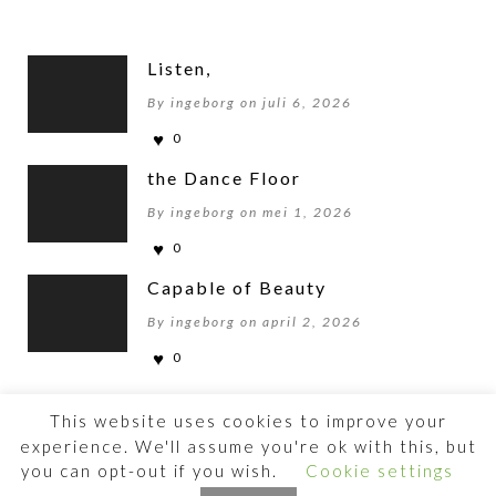
Listen,
By ingeborg on juli 6, 2026
0
the Dance Floor
By ingeborg on mei 1, 2026
0
Capable of Beauty
By ingeborg on april 2, 2026
0
This website uses cookies to improve your
experience. We'll assume you're ok with this, but
you can opt-out if you wish.
Cookie settings
©2026 BEWOGENBEWEGEN