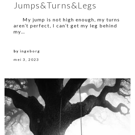
Jumps&Turns&Legs
My jump is not high enough, my turns
aren’t perfect, I can’t get my leg behind
my…
by
ingeborg
mei 3, 2023